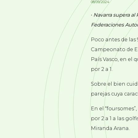
08/09/2024
•
Navarra
supera al
Federaciones Auto
Poco antes de las 
Campeonato de Es
País Vasco, en el 
por 2 a 1.
Sobre el bien cuid
parejas cuya caract
En el “foursomes”
por 2 a 1 a las go
Miranda Arana.