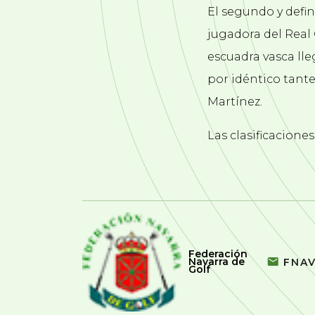
El segundo y defin
jugadora del Real 
escuadra vasca lle
por idéntico tante
Martínez.
Las clasificacione
Federación
Navarra de
FNA
Golf