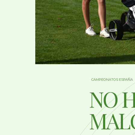
CAMPEONATOS ESPAÑA
NO H
MAL