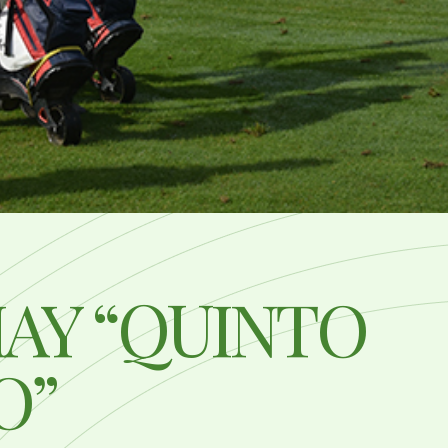
AY “QUINTO
O”