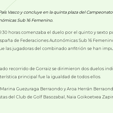
 País Vasco y concluye en la quinta plaza del Campeonat
nómicas Sub 16 Femenino.
9:30 horas comenzaba el duelo por el quinto y sexto p
paña de Federaciones Autonómicas Sub 16 Femenino,
que las jugadoras del combinado anfitrión se han impu
ado recorrido de Gorraiz se dirimieron dos duelos ind
erística principal fue la igualdad de todos ellos.
, Marina Guezuraga Berraondo y Aroa Herrán Berraon
lfistas del Club de Golf Basozabal, Naia Goikoetxea Zapi