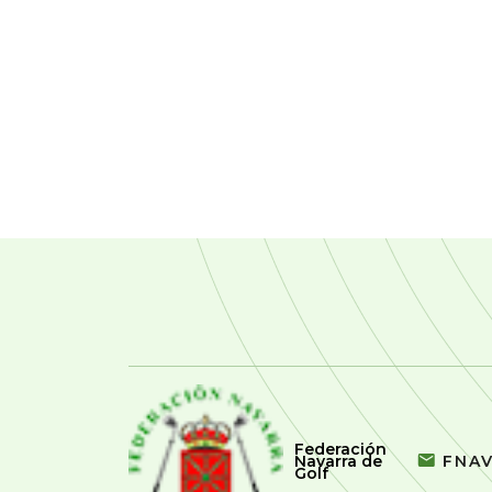
Federación
Navarra de
FNA
Golf