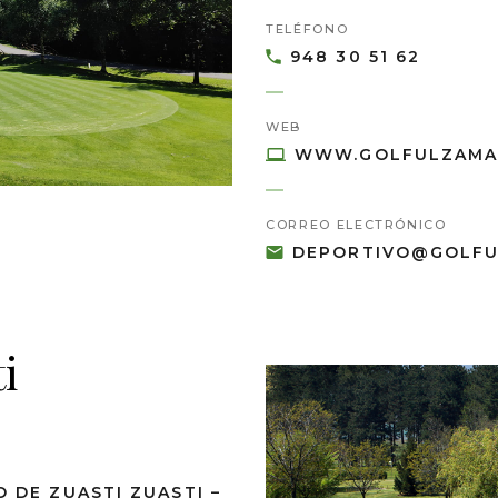
TELÉFONO
948 30 51 62
WEB
WWW.GOLFULZAMA
CORREO ELECTRÓNICO
DEPORTIVO@GOLFU
i
O DE ZUASTI ZUASTI –