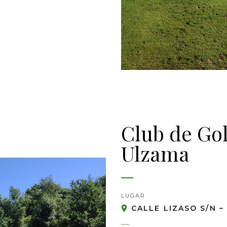
Club de Gol
Ulzama
LUGAR
CALLE LIZASO S/N –