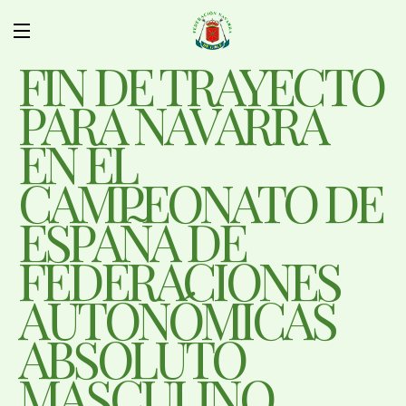
FIN DE TRAYECTO
PARA NAVARRA
EN EL
CAMPEONATO DE
ESPAÑA DE
FEDERACIONES
AUTONÓMICAS
ABSOLUTO
MASCULINO