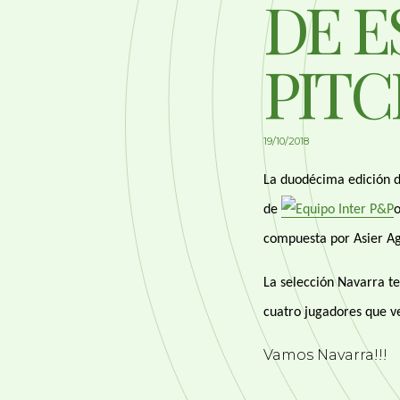
DE E
PITC
19/10/2018
La duodécima edición d
de
o
compuesta por Asier Agu
La selección Navarra t
cuatro jugadores que ve
Vamos Navarra!!!