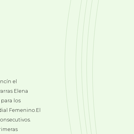
Encín el
arras Elena
para los
dial Femenino.El
consecutivos.
rimeras