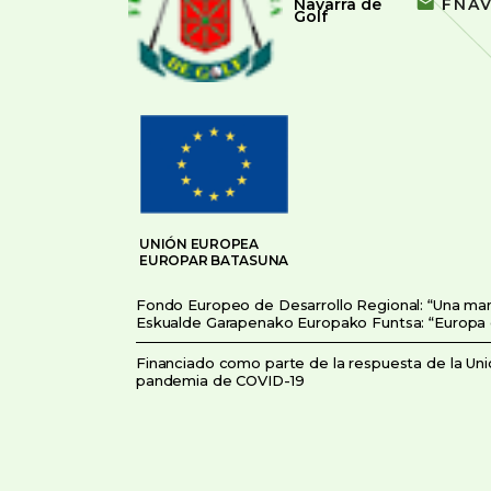
Navarra de
FNA
Golf
UNIÓN EUROPEA
EUROPAR BATASUNA
Fondo Europeo de Desarrollo Regional: “Una ma
Eskualde Garapenako Europako Funtsa: “Europa
Financiado como parte de la respuesta de la Unió
pandemia de COVID-19
COVID-19aren pandemiaren aurrean Europar Bat
erantzunaren zati gisa finantztua