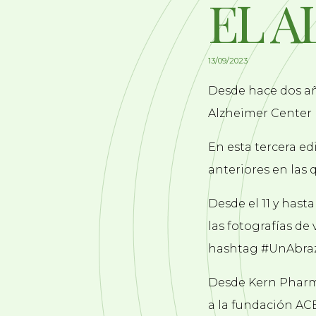
EL A
13/09/2023
Desde hace dos año
Alzheimer Center 
En esta tercera e
anteriores en las 
Desde el 11 y hast
las fotografías de
hashtag #UnAbraz
Desde Kern Pharma
a la fundación AC