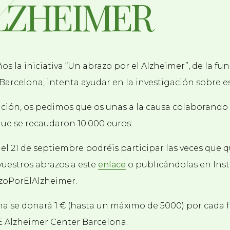
LZHEIMER
s la iniciativa “Un abrazo por el Alzheimer”, de la f
Barcelona, intenta ayudar en la investigación sobre 
dición, os pedimos que os unas a la causa colaborando
que se recaudaron 10.000 euros:
a el 21 de septiembre podréis participar las veces que 
 vuestros abrazos a este
enlace
o publicándolas en Ins
oPorElAlzheimer.
 se donará 1 € (hasta un máximo de 5000) por cada f
E Alzheimer Center Barcelona.