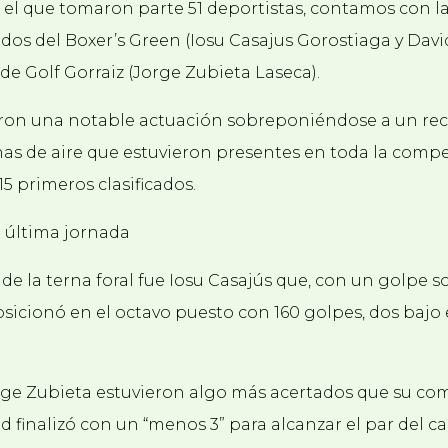
 el que tomaron parte 51 deportistas, contamos con la
, dos del Boxer’s Green (Iosu Casajus Gorostiaga y Davi
de Golf Gorraiz (Jorge Zubieta Laseca).
ron una notable actuación sobreponiéndose a un re
chas de aire que estuvieron presentes en toda la compe
15 primeros clasificados.
a última jornada
de la terna foral fue Iosu Casajús que, con un golpe so
osicionó en el octavo puesto con 160 golpes, dos bajo
rge Zubieta estuvieron algo más acertados que su co
id finalizó con un “menos 3” para alcanzar el par del 