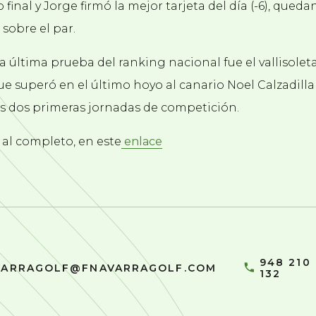
inal y Jorge firmó la mejor tarjeta del día (-6), qued
 sobre el par.
a última prueba del ranking nacional fue el vallisole
ue superó en el último hoyo al canario Noel Calzadill
as dos primeras jornadas de competición.
s al completo, en este
enlace
948 210
VARRAGOLF@FNAVARRAGOLF.COM
132