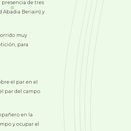
 presencia de tres
d Abadia Beriain) y
corrido muy
tición, para
bre el par en el
 el par del campo
mpañero en la
campo y ocupar el