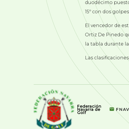
duodécimo puesto f
15º con dos golpes
El vencedor de est
Ortiz De Pinedo q
la tabla durante l
Las clasificacione
Federación
Navarra de
FNA
Golf