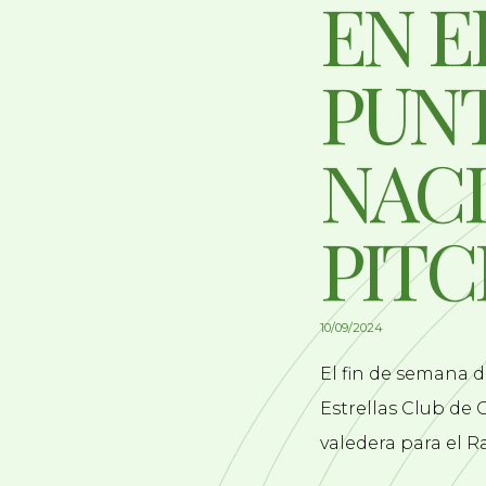
EN E
PUN
NACI
PITC
10/09/2024
El fin de semana d
Estrellas Club de G
valedera para el R