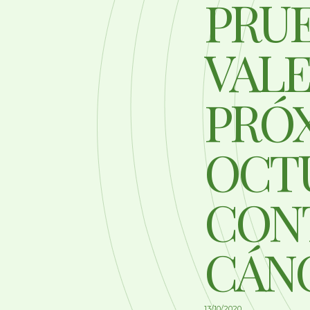
PRU
VALE
PRÓX
OCTU
CON
CÁN
13/10/2020