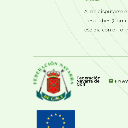
Al no disputarse e
tres clubes (Gorra
ese día con el Tor
Federación
Navarra de
FNA
Golf