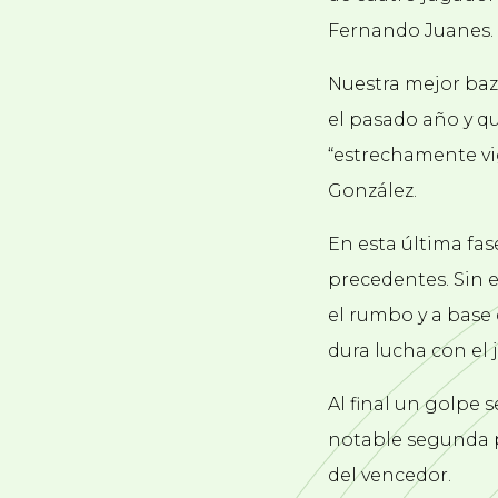
Fernando Juanes.
Nuestra mejor baza
el pasado año y qu
“estrechamente vig
González.
En esta última fas
precedentes. Sin 
el rumbo y a base
dura lucha con el 
Al final un golpe 
notable segunda p
del vencedor.