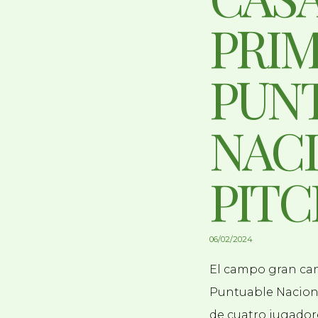
PRI
PUN
NACI
PITC
06/02/2024
El campo gran can
Puntuable Nacional
de cuatro jugadore