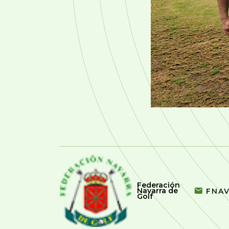
Federación
Navarra de
FNA
Golf