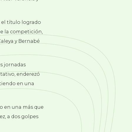
el título logrado
de la competición,
Caleya y Bernabé
os jornadas
tativo, enderezó
nciendo en una
neo en una más que
z, a dos golpes