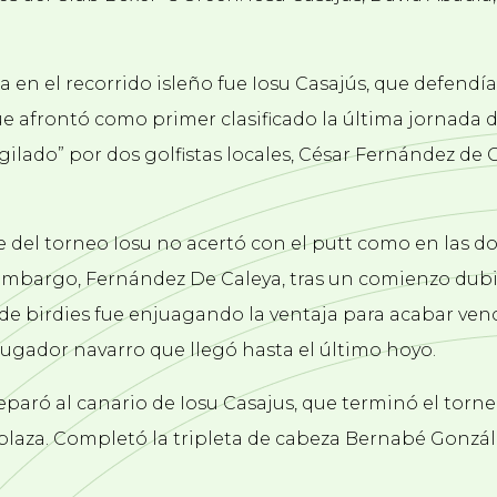
 en el recorrido isleño fue Iosu Casajús, que defendía 
e afrontó como primer clasificado la última jornada 
ilado” por dos golfistas locales, César Fernández de 
e del torneo Iosu no acertó con el putt como en las d
embargo, Fernández De Caleya, tras un comienzo dubi
 de birdies fue enjuagando la ventaja para acabar ve
jugador navarro que llegó hasta el último hoyo.
separó al canario de Iosu Casajus, que terminó el tor
laza. Completó la tripleta de cabeza Bernabé Gonzále