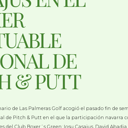
MER
TUABLE
ONAL DE
H & PUTT
ario de Las Palmeras Golf acogió el pasado fin de se
 de Pitch & Putt en el que la participación navarra c
s del Club Boxer´s Green: Iosu Casajus, David Abadia, 