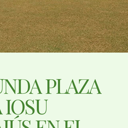
UNDA PLAZA
 IOSU
JÚS EN EL