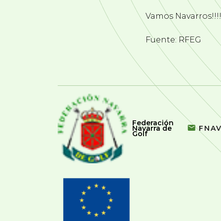
Vamos Navarros!!!
Fuente: RFEG
Federación
Navarra de
FNA
Golf