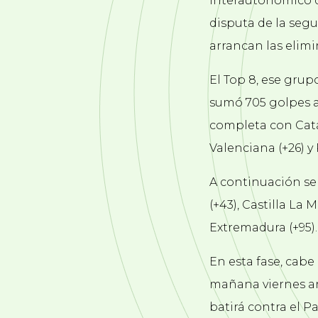
Interautonómico de
disputa de la segu
arrancan las elimin
El Top 8, ese grup
sumó 705 golpes al 
completa con Catalu
Valenciana (+26) y 
A continuación se 
(+43), Castilla La 
Extremadura (+95).
En esta fase, cabe
mañana viernes arr
batirá contra el Pa