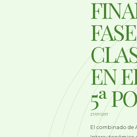
FINA
FASE
CLAS
EN E
5ª P
27/07/2017
El combinado de A