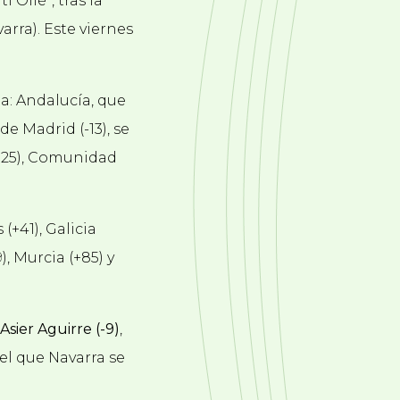
Ollé”, tras la
arra). Este viernes
na: Andalucía, que
e Madrid (-13),
se
 (+25), Comunidad
(+41), Galicia
), Murcia (+85) y
Asier Aguirre (-9)
,
el que Navarra se