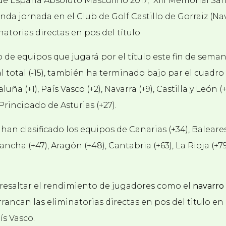
 España Absoluto Masculino 2017, “XIII Memorial Santi 
nda jornada en el Club de Golf Castillo de Gorraiz (Nav
atorias directas en pos del título.
o de equipos que jugará por el título este fin de sema
total (-15), t
ambién ha terminado bajo par el cuadro d
ña (+1), País Vasco (+2), Navarra (+9), Castilla y León
Principado de Asturias (+27).
han clasificado los equipos de Canarias (+34), Baleares 
Mancha (+47), Aragón (+48), Cantabria (+63), La Rioja (+79
 resaltar el rendimiento de jugadores como el
navarro 
ancan las eliminatorias directas en pos del titulo en 
ís Vasco.