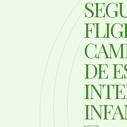
SEG
FLIG
CAM
DE E
INT
INFA
14/10/2019