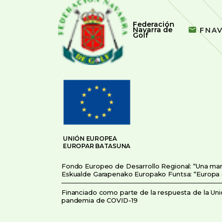
Federación
Navarra de
FNA
Golf
UNIÓN EUROPEA
EUROPAR BATASUNA
Fondo Europeo de Desarrollo Regional: “Una ma
Eskualde Garapenako Europako Funtsa: “Europa
Financiado como parte de la respuesta de la Unió
pandemia de COVID-19
COVID-19aren pandemiaren aurrean Europar Bat
erantzunaren zati gisa finantztua