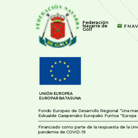
Federación
Navarra de
FNA
Golf
UNIÓN EUROPEA
EUROPAR BATASUNA
Fondo Europeo de Desarrollo Regional: “Una ma
Eskualde Garapenako Europako Funtsa: “Europa
Financiado como parte de la respuesta de la Unió
pandemia de COVID-19
COVID-19aren pandemiaren aurrean Europar Bat