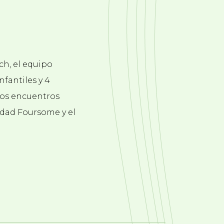
ch, el equipo
nfantiles y 4
Los encuentros
idad Foursome y el