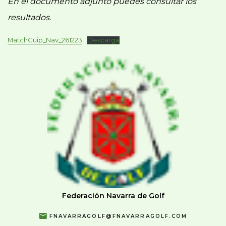
En el documento adjunto puedes consultar los
resultados.
MatchGuip_Nav_261223
Descarga
Federación Navarra de Golf
FNAVARRAGOLF@FNAVARRAGOLF.COM