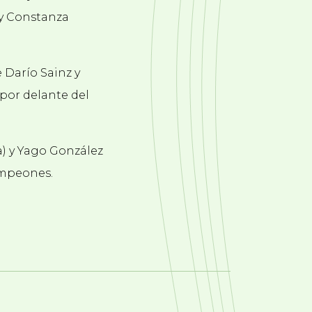
 y Constanza
 Darío Sainz y
por delante del
a) y Yago González
ampeones.