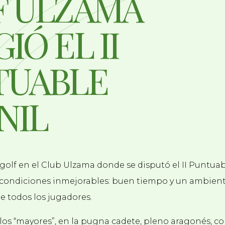
F ULZAMA
IÓ EL II
TUABLE
NIL
golf en el Club Ulzama donde se disputó el II Puntuab
 condiciones inmejorables: buen tiempo y un ambien
e todos los jugadores.
s “mayores”, en la pugna cadete, pleno aragonés, c