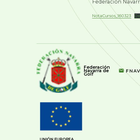
Federación Navarra
NotaCursos_160323
De
Federación
Navarra de
FNA
Golf
UNIÓN EUROPEA