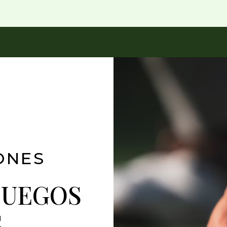
ONES
JUEGOS
S