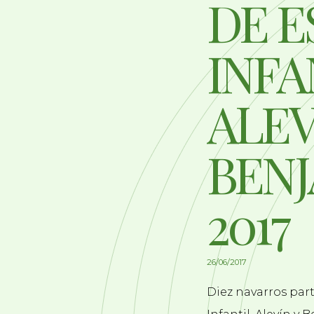
DE E
INFA
ALEV
BENJ
2017
26/06/2017
Diez navarros par