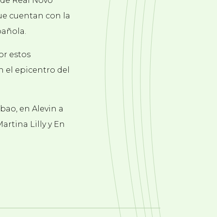
 de Real Novo
ue cuentan con la
pañola.
or estos
n el epicentro del
bao, en Alevin a
artina Lilly y En