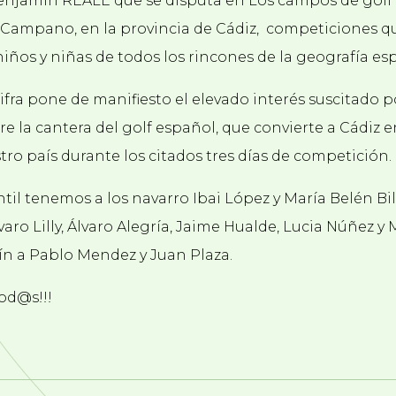
y Benjamín REALE que se disputa en Los campos de golf
lf Campano, en la provincia de Cádiz, competiciones q
niños y niñas de todos los rincones de la geografía es
 cifra pone de manifiesto el elevado interés suscitado p
la cantera del golf español, que convierte a Cádiz e
tro país durante los citados tres días de competición.
til tenemos a los navarro Ibai López y María Belén Bil
aro Lilly, Álvaro Alegría, Jaime Hualde, Lucia Núñez y M
n a Pablo Mendez y Juan Plaza.
od@s!!!