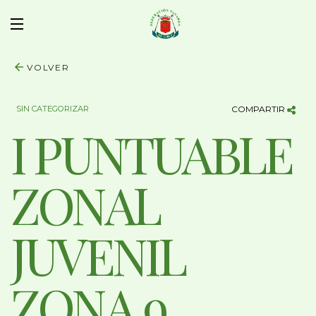
VOLVER
SIN CATEGORIZAR
COMPARTIR
I PUNTUABLE
ZONAL
JUVENIL
ZONA 9